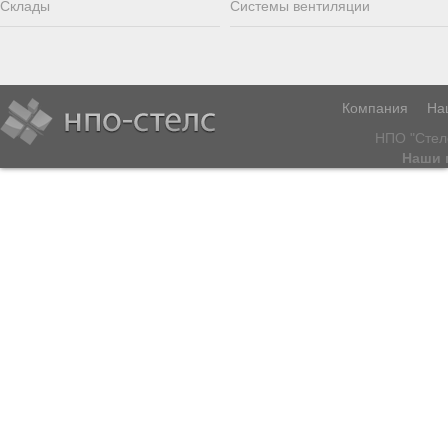
Склады
Системы вентиляции
Компания
На
НПО "Стел
Наши 